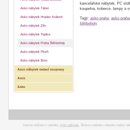
kancelářské nábytek, PC stolky
Asko nábytek Tábor
koupelna, koberce, lampy a sv
Asko nábytek Hradec Králové
Tagy:
asko praha
,
asko praha
štěrboholy
Asko nábytek Zlín
Asko nábytek Teplice
Asko nábytek Praha Štěrboholy
Asko nábytek Plzeň
Asko nábytek Brno
Asco nábytek sedací soupravy
Asco
Asko
Vybírat můžete z nabídky
Jysk nábytek
, Širokou nabídku nábytku nabízí t