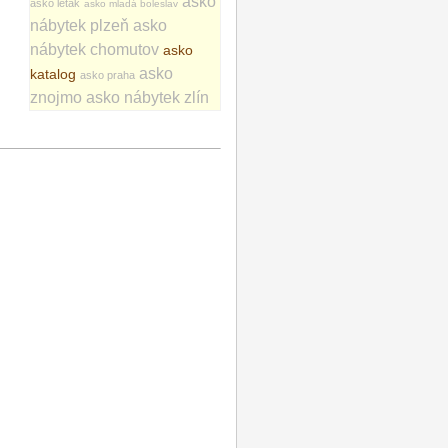
asko
asko leták
asko mladá boleslav
nábytek plzeň
asko
nábytek chomutov
asko
asko
katalog
asko praha
znojmo
asko nábytek zlín