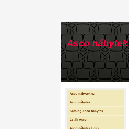
Asco nábytek
Asco nábytek cz
Asco nábytek
Katalog Asco nábytek
Leták Asco
Asco nábytek Brno